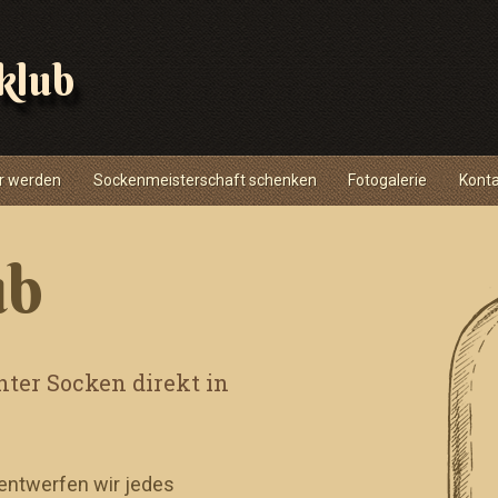
klub
r werden
Sockenmeisterschaft schenken
Fotogalerie
Kont
ub
ter Socken direkt in
 entwerfen wir jedes