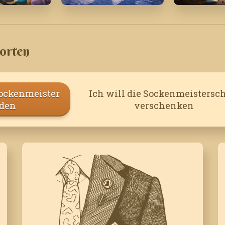
Dezember '25
September
orten
Sockenmeister
Ich will die Sockenmeistersch
den
verschenken