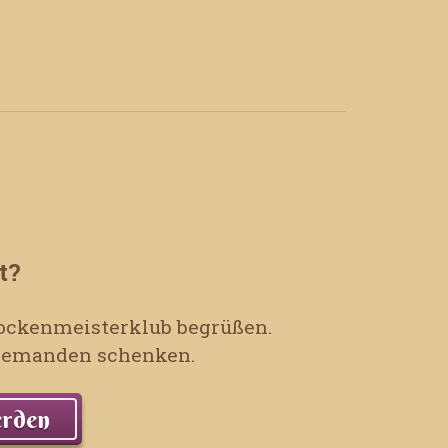
t?
 Sockenmeisterklub begrüßen.
t jemanden schenken.
erden