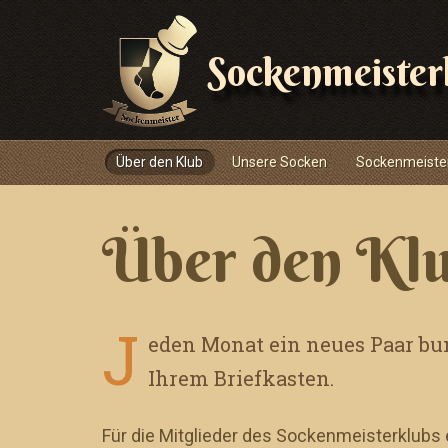
Sockenmeister
Navigace
Über den Klub
Unsere Socken
Sockenmeiste
Über den Kl
J
eden Monat ein neues Paar bun
Ihrem Briefkasten.
Für die Mitglieder des Sockenmeisterklubs