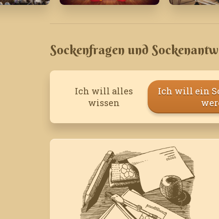
5
Dezember '19
März '24
Sockenfragen und Sockenantw
Ich will alles
Ich will ein 
wissen
wer