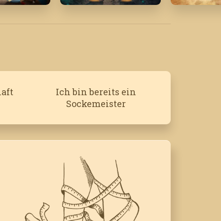
 '21
Februar '23
August '2
aft
Ich bin bereits ein
Sockemeister