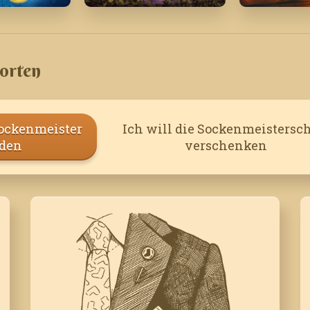
4
März '20
Juli '25
orten
Sockenmeister
Ich will die Sockenmeistersch
den
verschenken