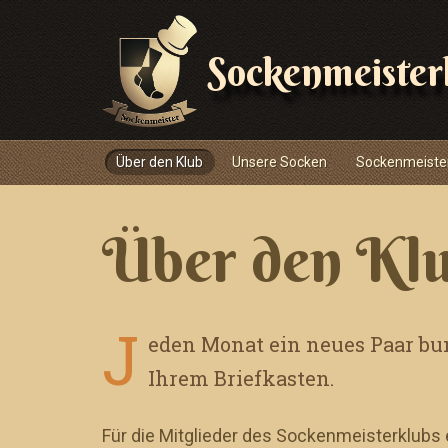
Sockenmeister
Navigace
Über den Klub
Unsere Socken
Sockenmeiste
Über den Kl
J
eden Monat ein neues Paar bun
Ihrem Briefkasten.
Für die Mitglieder des Sockenmeisterklubs