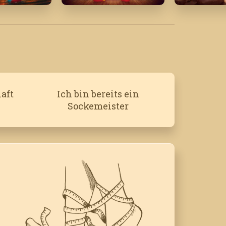
Dezember '19
März '25
aft
Ich bin bereits ein
Sockemeister