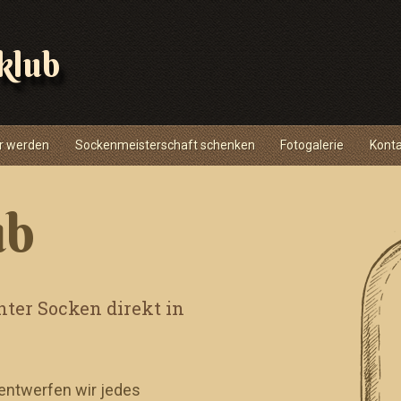
klub
r werden
Sockenmeisterschaft schenken
Fotogalerie
Kont
ub
ter Socken direkt in
 entwerfen wir jedes