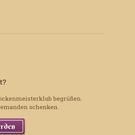
t?
 Sockenmeisterklub begrüßen.
t jemanden schenken.
erden