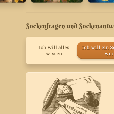
Juni '22
Januar '2
Sockenfragen und Sockenantw
Ich will alles
Ich will ein 
wissen
wer