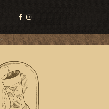
Sledujte
Ponožkovice:
akt