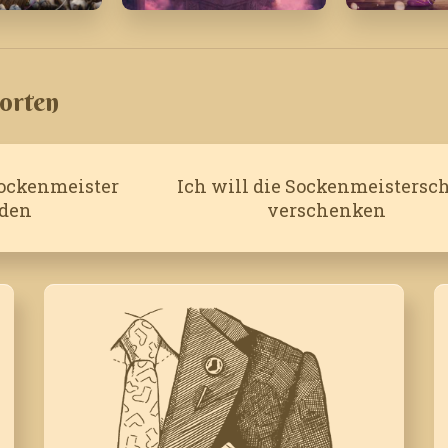
5
Januar '26
April '23
orten
Sockenmeister
Ich will die Sockenmeistersch
den
verschenken