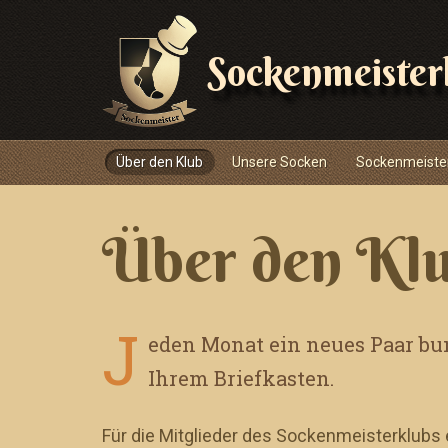
Sockenmeister
Navigace
Über den Klub
Unsere Socken
Sockenmeiste
Über den Kl
J
eden Monat ein neues Paar bun
Ihrem Briefkasten.
Für die Mitglieder des Sockenmeisterklubs