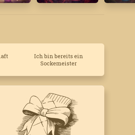
September '24
Juni '21
aft
Ich bin bereits ein
Sockemeister