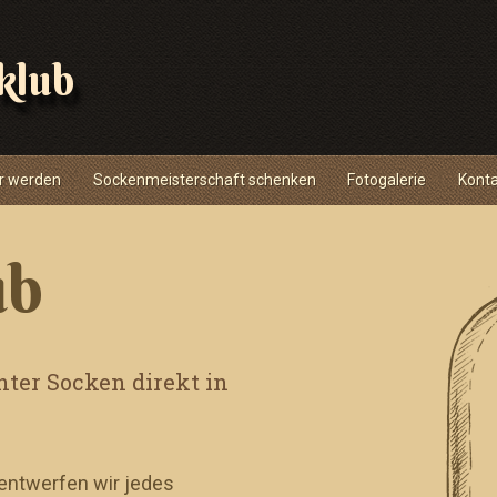
klub
r werden
Sockenmeisterschaft schenken
Fotogalerie
Kont
ub
ter Socken direkt in
 entwerfen wir jedes