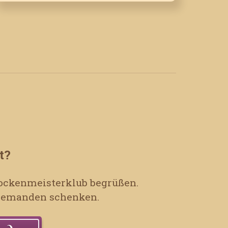
t?
 Sockenmeisterklub begrüßen.
t jemanden schenken.