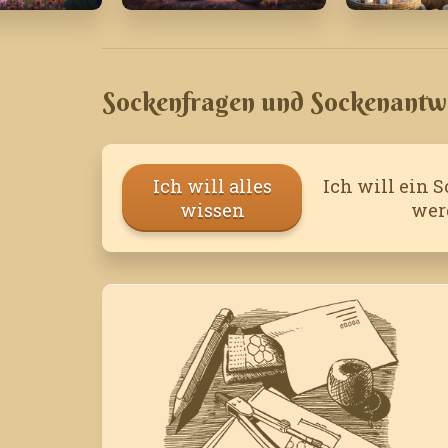
April '26
Februar '2
Sockenfragen und Sockenantw
Ich will alles
Ich will ein 
wissen
wer