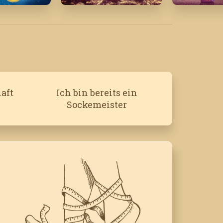
4
Dezember '20
Oktober '2
aft
Ich bin bereits ein
Sockemeister