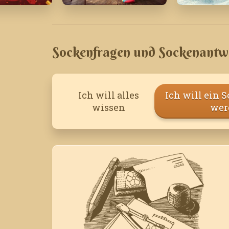
'22
Juli '26
Januar '21
Sockenfragen und Sockenantw
Ich will alles
Ich will ein 
wissen
wer