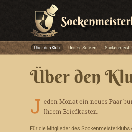
Sockenmeister
Navigace
Über den Klub
Unsere Socken
Sockenmeiste
Über den Kl
J
eden Monat ein neues Paar bun
Ihrem Briefkasten.
Für die Mitglieder des Sockenmeisterklubs