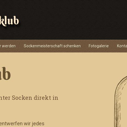
klub
r werden
Sockenmeisterschaft schenken
Fotogalerie
Kont
ub
ter Socken direkt in
 entwerfen wir jedes