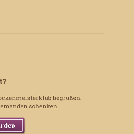
t?
 Sockenmeisterklub begrüßen.
t jemanden schenken.
erden