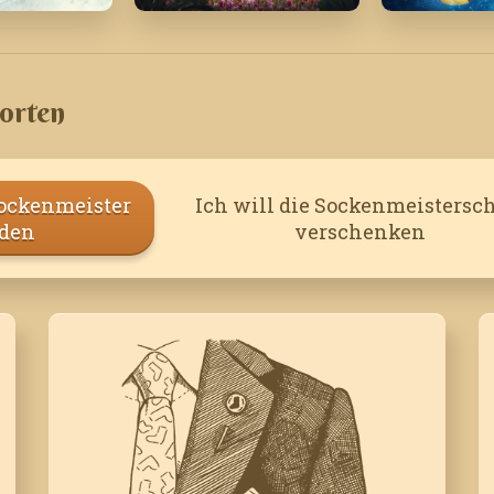
Mai '21
Januar '2
orten
Sockenmeister
Ich will die Sockenmeistersch
den
verschenken